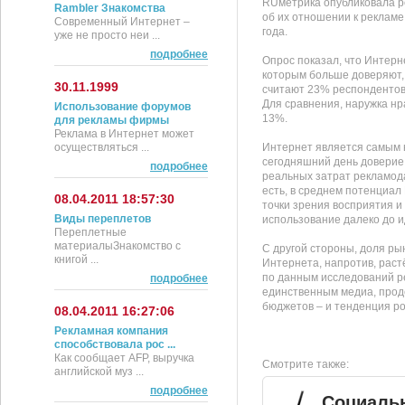
RUметрика опубликовала р
Rambler Знакомства
об их отношении к рекламе
Современный Интернет –
года.
уже не просто неи ...
подробнее
Опрос показал, что Интерн
которым больше доверяют, 
30.11.1999
считают 23% респондентов
Для сравнения, наружка нр
Использование форумов
13%.
для рекламы фирмы
Реклама в Интернет может
осуществляться ...
Интернет является самым 
сегодняшний день доверие 
подробнее
реальных затрат рекламода
есть, в среднем потенциал
08.04.2011 18:57:30
точки зрения восприятия и 
Виды переплетов
использование далеко до и
Переплетные
материалыЗнакомство с
С другой стороны, доля р
книгой ...
Интернета, напротив, раст
по данным исследований ре
подробнее
единственным медиа, про
бюджетов – и тенденция рос
08.04.2011 16:27:06
Рекламная компания
способствовала рос ...
Как сообщает AFP, выручка
Смотрите также:
английской муз ...
подробнее
Социальн