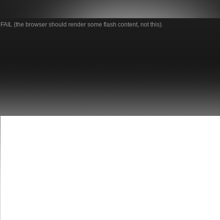
FAIL (the browser should render some flash content, not this).