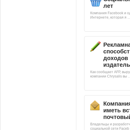
лет
Компания Facebook и о
Интернете, которая я ...
Рекламн
способст
доходов
издатель
Как сообщает AFP, выр
компании Chrysalis вы ..
Компания
иметь в
почтовы
Владельцы и разработч
социальной сети Faceb .