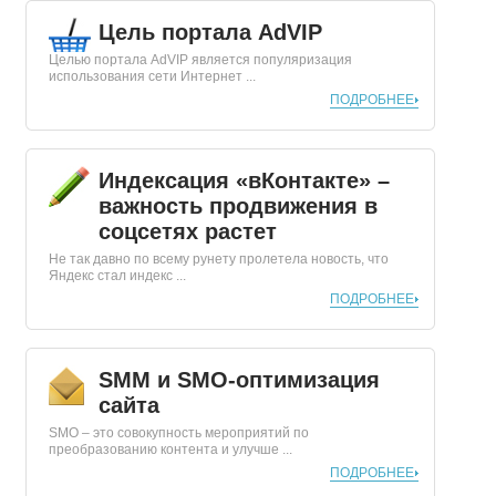
Цель портала AdVIP
Целью портала AdVIP является популяризация
использования сети Интернет ...
ПОДРОБНЕЕ
Индексация «вКонтакте» –
важность продвижения в
соцсетях растет
Не так давно по всему рунету пролетела новость, что
Яндекс стал индекс ...
ПОДРОБНЕЕ
SMM и SMO-оптимизация
сайта
SMO – это совокупность мероприятий по
преобразованию контента и улучше ...
ПОДРОБНЕЕ