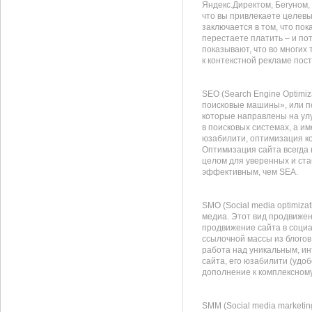
Яндекс.Директом, Бегуном,
что вы привлекаете целевы
заключается в том, что пок
перестаете платить – и пот
показывают, что во многих
к контекстной рекламе пос
SEO (Search Engine Optimi
поисковые машины», или по
которые направлены на ул
в поисковых системах, а им
юзабилити, оптимизация к
Оптимизация сайта всегда 
целом для уверенных и ст
эффективным, чем SEA.
SMO (Social media optimiza
медиа. Этот вид продвижен
продвижение сайта в соци
ссылочной массы из блогов,
работа над уникальным, и
сайта, его юзабилити (удо
дополнение к комплексном
SMM (Social media marketi