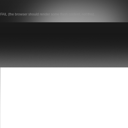
FAIL (the browser should render some flash content, not this).