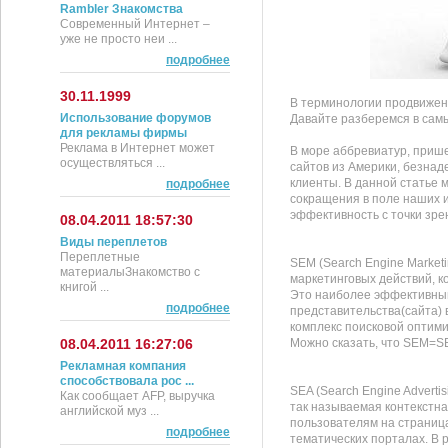
Rambler Знакомства
Современный Интернет –
уже не просто неи ...
подробнее
30.11.1999
В терминологии продвижени
Использование форумов
Давайте разберемся в сам
для рекламы фирмы
Реклама в Интернет может
В море аббревиатур, приш
осуществляться ...
сайтов из Америки, безна
клиенты. В данной статье
подробнее
сокращения в поле наших 
эффективность с точки зре
08.04.2011 18:57:30
Виды переплетов
Переплетные
SEM (Search Engine Marketi
материалыЗнакомство с
маркетинговых действий, 
книгой ...
Это наиболее эффективный
подробнее
представительства(сайта) в
комплекс поисковой оптими
08.04.2011 16:27:06
Можно сказать, что SEM=
Рекламная компания
способствовала рос ...
SEA (Search Engine Adverti
Как сообщает AFP, выручка
так называемая контекстна
английской муз ...
пользователям на страница
подробнее
тематических порталах. В 