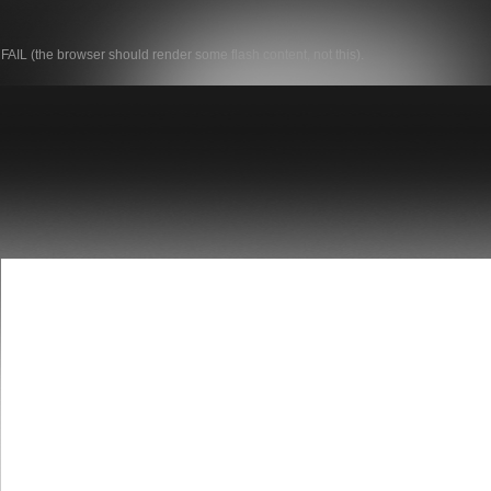
FAIL (the browser should render some flash content, not this).