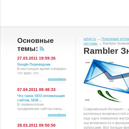
Основные
advip.ru
→
Поисковая опти
системы
→ Rambler Знаком
темы:
Rambler З
27.03.2011 19:59:26
Google Переводчик
В настоящее время очевиден
тот факт, что ...
подробнее
07.04.2011 09:48:33
Что такое SEO оптимизация
сайтов, SEM ...
В терминологии
продвижения сайтов очень ...
Современный Интернет – у
различных возможностей и 
подробнее
еще одно измерение внутр
чьи возможности и функции
28.03.2011 09:50:50
запросами. Все больше вре