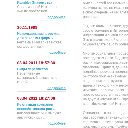
Rambler Знакомства
обязанностей все больше, 
Современный Интернет –
количество, что не может 
уже не просто неи ...
в свою очередь, неких аль
решения.
подробнее
Так, все больше бизнес, т
30.11.1999
свое отражение в Интернет
Использование форумов
информации и обмен ею ос
для рекламы фирмы
Это в значительной степен
Реклама в Интернет может
осуществлять работу боле
осуществляться ...
подробнее
Многие социальные процес
посредством Сети. Подтве
08.04.2011 18:57:30
различных социальных сет
миллионы. Причем, данная
Виды переплетов
подобные ресурсы предлаг
Переплетные
быстрого поиска знакомых 
материалыЗнакомство с
социальных инструментов.
книгой ...
данных технологий, – несом
подробнее
исчезает проблема рассто
просто осуществлять с чел
08.04.2011 16:27:06
на другом континенте – эфф
вас – безлимитный Интерне
Рекламная компания
способствовала рос ...
Очевидно, что на фоне да
Как сообщает AFP, выручка
английской муз ...
разработчиков тенденции 
сервисов «на все случаи жи
подробнее
поисковой системы Рамблер