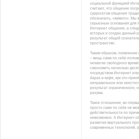
социальной функцией Интер
считают, что общение пос
суррогатом общения традиц
обозначать, «живого». Мы ж
серьезные основания для 
Интернет-общение, а следс
которых и создан данный ре
результат общей сознател
пространство.
Таким образом, появление
– вещь сама по себе полож
нехватке свободного врем
сэкономить несколько деся
посредством Интернет или 
барах и кафе, как это приня
неправильное или неестес
результат ограниченного, 
разума.
Такое отношение, во-первых
просто само по себе не мо
действительности по причи
невозможно. А Интернет-о
развития виртуального про
современных технологий, а